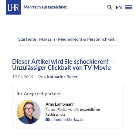
EN
Mehrfach ausgezeichnet.
Startseite
›
Magazin
›
Medienrecht & Persönlichkeitsrecht
›
Die
Dieser Artikel wird Sie schockieren! –
Unzulässiger Clickbait von TV-Movie
19.06.2019
Von
Katharina Reber
Ihr Ansprechpartner
Arno Lampmann
Partner, Fachanwalt für gewerblichen
Rechtsschutz
lampmann@lhr-law.de