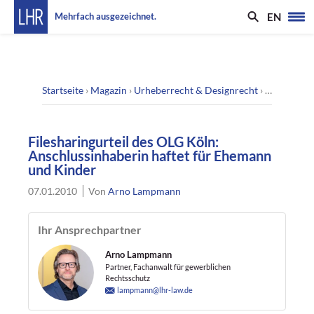
EN
Mehrfach ausgezeichnet.
Startseite
›
Magazin
›
Urheberrecht & Designrecht
›
Filesharin
Filesharingurteil des OLG Köln:
Anschlussinhaberin haftet für Ehemann
und Kinder
07.01.2010
Von
Arno Lampmann
Ihr Ansprechpartner
Arno Lampmann
Partner, Fachanwalt für gewerblichen
Rechtsschutz
lampmann@lhr-law.de