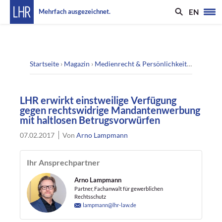
EN
Mehrfach ausgezeichnet.
Startseite
›
Magazin
›
Medienrecht & Persönlichkeitsrecht
›
LHR
LHR erwirkt einstweilige Verfügung
gegen rechtswidrige Mandantenwerbung
mit haltlosen Betrugsvorwürfen
07.02.2017
Von
Arno Lampmann
Ihr Ansprechpartner
Arno Lampmann
Partner, Fachanwalt für gewerblichen
Rechtsschutz
lampmann@lhr-law.de