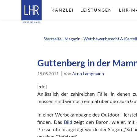
KANZLEI
LEISTUNGEN
LHR-M
Startseite
›
Magazin
›
Wettbewerbsrecht & Kartel
Guttenberg in der Ma
19.05.2011
Von
Arno Lampmann
[:de]
Anlässlich der zahlreichen Fälle, in denen 
müssen, sind wir noch einmal über die causa Gu
In einer Werbekampagne des Outdoor-Herstel
finden. Das
Bild
zeigt den Baron, wie er, mit
Pressefoto hizugefügt wurde der Slogan „“Scha
vor dem Gipfel um“.