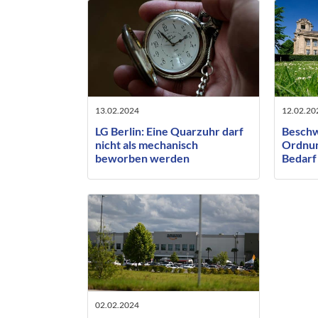
13.02.2024
12.02.20
LG Berlin: Eine Quarzuhr darf
Beschw
nicht als mechanisch
Ordnun
beworben werden
Bedarf 
Antrag
Mindes
02.02.2024