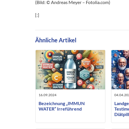
(Bild: © Andreas Meyer – Fotolia.com)
[:]
Ähnliche Artikel
16.09.2024
04.04.20
Bezeichnung „IMMUN
Landge
WATER“ Irreführend
Testim
Diätpil