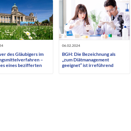
24
06.02.2024
er des Gläubigers im
BGH: Die Bezeichnung als
gsmittelverfahren –
„zum Diätmanagement
es eines bezifferten
geeignet“ ist irreführend
es oder nur einer
tgröße?