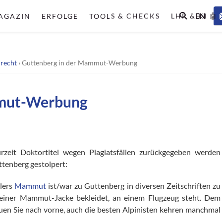
EN
AGAZIN
ERFOLGE
TOOLS & CHECKS
LHR & KI 🤖
lrecht
›
Guttenberg in der Mammut-Werbung
mmut-Werbung
zurzeit Doktortitel wegen Plagiatsfällen zurückgegeben werden
ttenberg gestolpert:
lers
Mammut
ist/war zu Guttenberg in diversen Zeitschriften zu
 einer Mammut-Jacke bekleidet, an einem Flugzeug steht. Dem
uen Sie nach vorne, auch die besten Alpinisten kehren manchmal