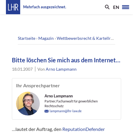
EN
Mehrfach ausgezeichnet.
Startseite
›
Magazin
›
Wettbewerbsrecht & Kartellrecht
›
Bitte 
Bitte löschen Sie mich aus dem Internet…
18.01.2007
Von
Arno Lampmann
Ihr Ansprechpartner
Arno Lampmann
Partner, Fachanwalt für gewerblichen
Rechtsschutz
lampmann@lhr-law.de
…lautet der Auftrag, den
ReputationDefender