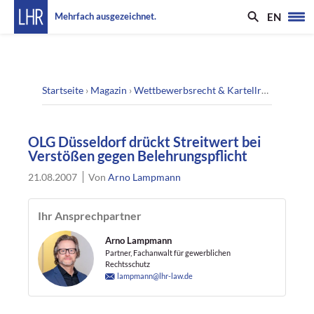
EN
Mehrfach ausgezeichnet.
Startseite
›
Magazin
›
Wettbewerbsrecht & Kartellrecht
›
OLG D
OLG Düsseldorf drückt Streitwert bei
Verstößen gegen Belehrungspflicht
21.08.2007
Von
Arno Lampmann
Ihr Ansprechpartner
Arno Lampmann
Partner, Fachanwalt für gewerblichen
Rechtsschutz
lampmann@lhr-law.de