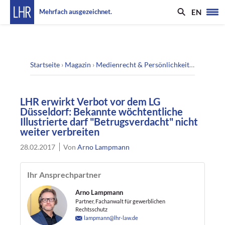
EN
Mehrfach ausgezeichnet.
Startseite
›
Magazin
›
Medienrecht & Persönlichkeitsrecht
›
LHR
LHR erwirkt Verbot vor dem LG
Düsseldorf: Bekannte wöchtentliche
Illustrierte darf "Betrugsverdacht" nicht
weiter verbreiten
28.02.2017
Von
Arno Lampmann
Ihr Ansprechpartner
Arno Lampmann
Partner, Fachanwalt für gewerblichen
Rechtsschutz
lampmann@lhr-law.de