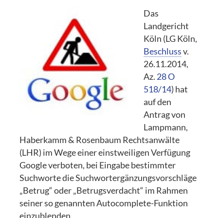
Das
Landgericht
Köln (LG Köln,
Beschluss
v.
26.11.2014,
Az.
28 O
518/14
) hat
auf den
Antrag von
Lampmann,
Haberkamm & Rosenbaum Rechtsanwälte
(LHR) im Wege einer einstweiligen Verfügung
Google verboten, bei Eingabe bestimmter
Suchworte die Suchwortergänzungsvorschläge
„Betrug“ oder „Betrugsverdacht“ im Rahmen
seiner so genannten Autocomplete-Funktion
einzublenden.