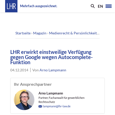
EN
Mehrfach ausgezeichnet.
Startseite
›
Magazin
›
Medienrecht & Persönlichkeitsrecht
›
LHR
LHR erwirkt einstweilige Verfügung
gegen Google wegen Autocomplete-
Funktion
04.12.2014
Von
Arno Lampmann
Ihr Ansprechpartner
Arno Lampmann
Partner, Fachanwalt für gewerblichen
Rechtsschutz
lampmann@lhr-law.de