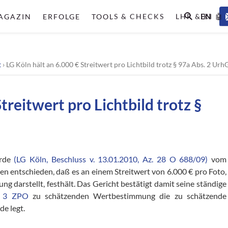
EN
AGAZIN
ERFOLGE
TOOLS & CHECKS
LHR & KI 🤖
t
›
LG Köln hält an 6.000 € Streitwert pro Lichtbild trotz § 97a Abs. 2 UrhG
treitwert pro Lichtbild trotz §
erde
(LG Köln, Beschluss v. 13.01.2010, Az. 28 O 688/09)
vom
n entschieden, daß es an einem Streitwert von 6.000 € pro Foto,
 darstellt, festhält. Das Gericht bestätigt damit seine ständige
 3 ZPO
zu schätzenden Wertbestimmung die zu schätzende
e legt.