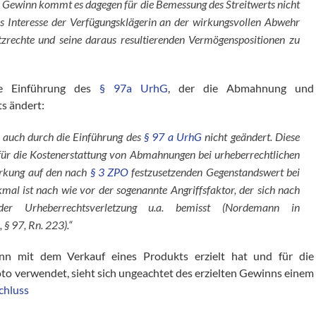
n Gewinn kommt es dagegen für die Bemessung des Streitwerts nicht
as Interesse der Verfügungsklägerin an der wirkungsvollen Abwehr
utzrechte und seine daraus resultierenden Vermögenspositionen zu
ie Einführung des
§ 97a UrhG
, der die Abmahnung und
s ändert:
 auch durch die Einführung des
§ 97 a UrhG
nicht geändert. Diese
s für die Kostenerstattung von Abmahnungen bei urheberrechtlichen
irkung auf den nach
§ 3 ZPO
festzusetzenden Gegenstandswert bei
al ist nach wie vor der sogenannte Angriffsfaktor, der sich nach
der Urheberrechtsverletzung u.a. bemisst (Nordemann in
§ 97, Rn. 223).“
 mit dem Verkauf eines Produkts erzielt hat und für die
to verwendet, sieht sich ungeachtet des erzielten Gewinns einem
chluss