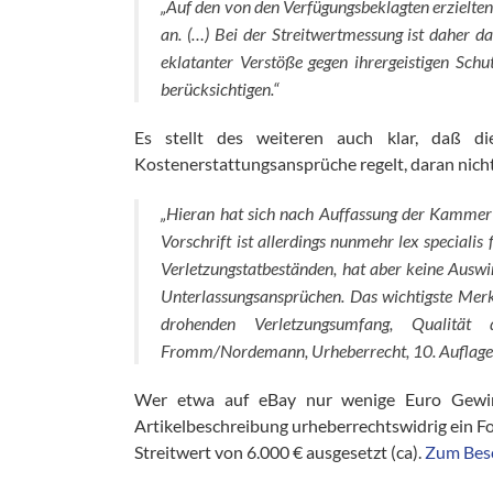
„Auf den von den Verfügungsbeklagten erzielte
an. (…) Bei der Streitwertmessung ist daher d
eklatanter Verstöße gegen ihrergeistigen Sch
berücksichtigen.“
Es stellt des weiteren auch klar, daß d
Kostenerstattungsansprüche regelt, daran nicht
„Hieran hat sich nach Auffassung der Kammer
Vorschrift ist allerdings nunmehr lex speciali
Verletzungstatbeständen, hat aber keine Ausw
Unterlassungsansprüchen. Das wichtigste Merkm
drohenden Verletzungsumfang, Qualität 
Fromm/Nordemann, Urheberrecht, 10. Auflage, 
Wer etwa auf eBay nur wenige Euro Gewinn
Artikelbeschreibung urheberrechtswidrig ein Fo
Streitwert von 6.000 € ausgesetzt (ca).
Zum Bes