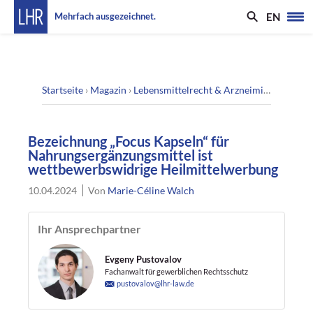
EN
Mehrfach ausgezeichnet.
Startseite
›
Magazin
›
Lebensmittelrecht & Arzneimittelrecht
›
B
Bezeichnung „Focus Kapseln“ für
Nahrungsergänzungsmittel ist
wettbewerbswidrige Heilmittelwerbung
10.04.2024
Von
Marie-Céline Walch
Ihr Ansprechpartner
Evgeny Pustovalov
Fachanwalt für gewerblichen Rechtsschutz
pustovalov@lhr-law.de