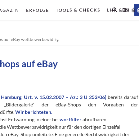
EN
AGAZIN
ERFOLGE
TOOLS & CHECKS
LHR & KI 🤖
hops auf eBay wettbewerbswidrig
 Shops auf eBay
 Hamburg
, Urt. v. 15.02.2007 – Az.: 3 U 253/06)
bereits darauf
te „Bildergalerie“ der eBay-Shops den Vorgaben der
dürfte.
Wir berichteten.
chst Entwarnung in einer bei
wortfilter
abrufbaren
die Wettbewerbswidrigkeit nur für den dortigen Einzelfall
 den eBay-Shop umleitete. Eine generelle Rechtswidrigkeit der