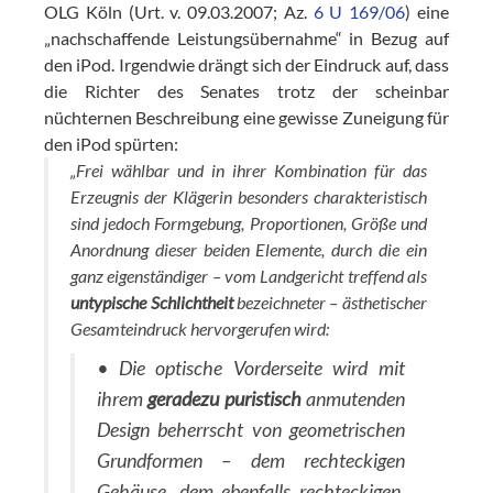
OLG Köln (Urt. v. 09.03.2007; Az.
6 U 169/06
) eine
„nachschaffende Leistungsübernahme“ in Bezug auf
den iPod. Irgendwie drängt sich der Eindruck auf, dass
die Richter des Senates trotz der scheinbar
nüchternen Beschreibung eine gewisse Zuneigung für
den iPod spürten:
„Frei wählbar und in ihrer Kombination für das
Erzeugnis der Klägerin besonders charakteristisch
sind jedoch Formgebung, Proportionen, Größe und
Anordnung dieser beiden Elemente, durch die ein
ganz eigenständiger – vom Landgericht treffend als
untypische Schlichtheit
bezeichneter – ästhetischer
Gesamteindruck hervorgerufen
wird:
• Die optische Vorderseite wird mit
ihrem
geradezu puristisch
anmutenden
Design beherrscht von geometrischen
Grundformen – dem rechteckigen
Gehäuse, dem ebenfalls rechteckigen,