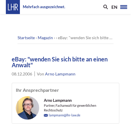
EN
Mehrfach ausgezeichnet.
Startseite
›
Magazin
› ›
eBay: "wenden Sie sich bitte an einen Anwalt"
eBay: "wenden Sie sich bitte an einen
Anwalt"
08.12.2006
Von
Arno Lampmann
Ihr Ansprechpartner
Arno Lampmann
Partner, Fachanwalt für gewerblichen
Rechtsschutz
lampmann@lhr-law.de