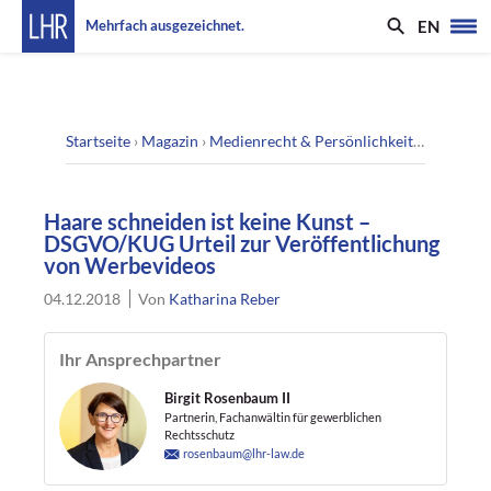
EN
Mehrfach ausgezeichnet.
Startseite
›
Magazin
›
Medienrecht & Persönlichkeitsrecht
›
Haa
Haare schneiden ist keine Kunst –
DSGVO/KUG Urteil zur Veröffentlichung
von Werbevideos
04.12.2018
Von
Katharina Reber
Ihr Ansprechpartner
Birgit Rosenbaum II
Partnerin, Fachanwältin für gewerblichen
Rechtsschutz
rosenbaum@lhr-law.de