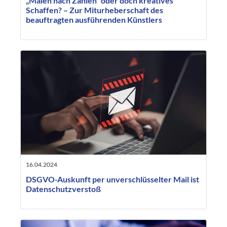
„Malen nach Zahlen“ oder doch kreatives
Schaffen? – Zur Miturheberschaft des
beauftragten ausführenden Künstlers
16.04.2024
DSGVO-Auskunft per unverschlüsselter Mail ist
Datenschutzverstoß