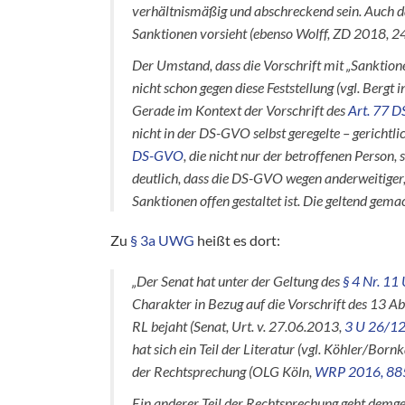
verhältnismäßig und abschreckend sein. Auch da
Sanktionen vorsieht (ebenso Wolff, ZD 2018, 24
Der Umstand, dass die Vorschrift mit „Sanktion
nicht schon gegen diese Feststellung (vgl. Berg
Gerade im Kontext der Vorschrift des
Art. 77 
nicht in der DS-GVO selbst geregelte – gerichtli
DS-GVO
, die nicht nur der betroffenen Person,
deutlich, dass die DS-GVO wegen anderweitiger, 
Sanktionen offen gestaltet ist. Die geltend gema
Zu
§ 3a UWG
heißt es dort:
„Der Senat hat unter der Geltung des
§ 4 Nr. 1
Charakter in Bezug auf die Vorschrift des 13 A
RL bejaht (Senat, Urt. v. 27.06.2013,
3 U 26/1
hat sich ein Teil der Literatur (vgl. Köhler/Bo
der Rechtsprechung (OLG Köln,
WRP 2016, 88
Ein anderer Teil der Rechtsprechung geht demg