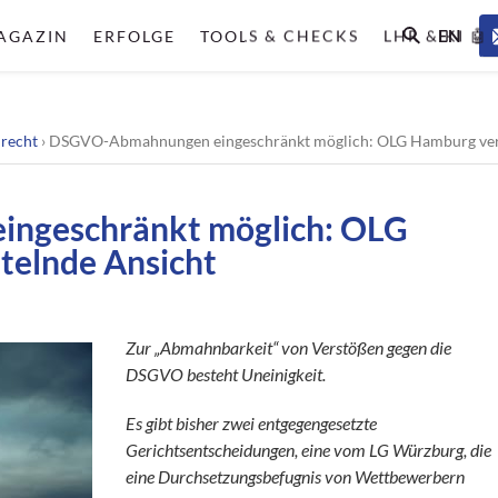
EN
AGAZIN
ERFOLGE
TOOLS & CHECKS
LHR & KI 🤖
lrecht
›
DSGVO-Abmahnungen eingeschränkt möglich: OLG Hamburg vertr
ngeschränkt möglich: OLG
telnde Ansicht
Zur „Abmahnbarkeit“ von Verstößen gegen die
DSGVO besteht Uneinigkeit.
Es gibt bisher zwei entgegengesetzte
Gerichtsentscheidungen, eine vom LG Würzburg, die
eine Durchsetzungsbefugnis von Wettbewerbern