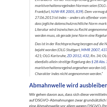
marktverhaltensregelnden Normen seien (OLG
Frankfurt,
NJW-RR 2005, 839
). Dem vermag d
27.06.2013 ist indes – anders als offenbar v
dass jegliche datenschutzrechtliche Norm mark
Literatur wird inzwischen zu Recht angenommen
werden muss, ob gerade jene Norm eine Regelu
Das ist in der Rechtsprechung bezogen auf di
bejaht worden (OLG Stuttgart,
MMR 2007, 43
421; OLG Karlsruhe,
ZD 2012, 432
, Rn. 34; O
ebenfalls allein streitige Regelung des
§ 28 Abs.
marktverhaltensregelnd angesehen worden ist).
Charakter indes nicht angenommen werden.“
Abmahnwelle wird ausbleibe
Wir gehen davon aus, dass sich diese vermittel
auf DSGVO-Abmahnungen zwar grundsätzlich kei
eine Abmahnwelle vor allem wegen DSGVO-Peti