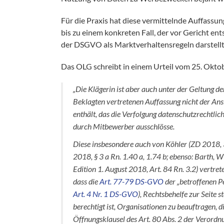
Für die Praxis hat diese vermittelnde Auffassun
bis zu einem konkreten Fall, der vor Gericht en
der DSGVO als Marktverhaltensregeln darstellt 
Das OLG schreibt in einem Urteil vom 25. Okto
„Die Klägerin ist aber auch unter der Geltung d
Beklagten vertretenen Auffassung nicht der An
enthält, das die Verfolgung datenschutzrechtli
durch Mitbewerber ausschlösse.
Diese insbesondere auch von Köhler (ZD 2018,
2018, § 3 a Rn. 1.40 a, 1.74 b; ebenso: Barth,
Edition 1. August 2018, Art. 84 Rn. 3.2) vertrete
dass die
Art. 77-79 DS-GVO
der „betroffenen Pe
Art. 4 Nr. 1 DS-GVO
), Rechtsbehelfe zur Seite 
berechtigt ist, Organisationen zu beauftragen,
Öffnungsklausel des Art. 80 Abs. 2 der Verordnu