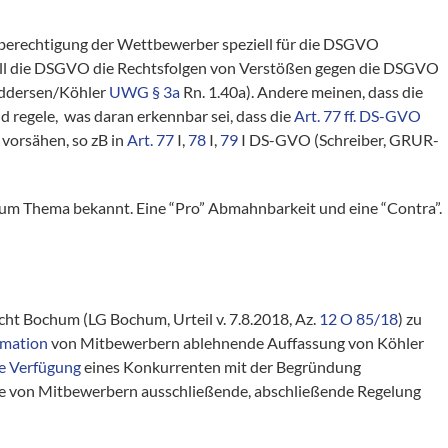
sberechtigung der Wettbewerber speziell für die DSGVO
ll die DSGVO die Rechtsfolgen von Verstößen gegen die DSGVO
eddersen/Köhler
UWG § 3a
Rn. 1.40a). Andere meinen, dass die
d regele, was daran erkennbar sei, dass die
Art. 77 ff. DS-GVO
 vorsähen, so zB in
Art. 77
I,
78
I,
79
I DS-GVO (Schreiber, GRUR-
zum Thema bekannt. Eine “Pro” Abmahnbarkeit und eine “Contra”.
cht Bochum (LG Bochum, Urteil v. 7.8.2018, Az.
12 O 85/18
) zu
imation
von Mitbewerbern ablehnende Auffassung von Köhler
ge Verfügung
eines Konkurrenten mit der Begründung
e von Mitbewerbern ausschließende, abschließende Regelung