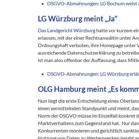
DSGVO-Abmahnungen: LG Bochum weist Ant
LG Würzburg meint „Ja“
Das Landgericht Würzburg
hatte vor kurzem e
erlassen, mit der einer Rechtsanwältin unter 
Ordnungshaft verboten, ihre Homepage unter 
ausreichende Datenschutzerklärung zu betreib
ist man also offenbar der Auffassung, dass Mi
DSGVO-Abmahnungen: LG Würzburg erlässt 
OLG Hamburg meint „Es kommt
Nun liegt die erste Entscheidung eines Oberlan
einen vermittelnden Standpunkt und meint, dass
Norm der DSGVO müsse im Einzelfall konkret d
Marktverhaltens zum Gegenstand hat. Nur da
Konkurrenten monieren und gerichtlich sanktioni
Nutzung von Daten zu Werbezwecken bejaht w