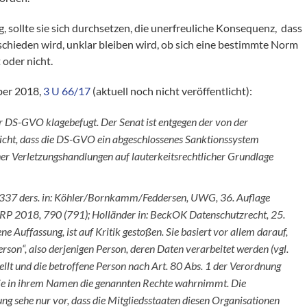
g, sollte sie sich durchsetzen, die unerfreuliche Konsequenz, dass
tschieden wird, unklar bleiben wird, ob sich eine bestimmte Norm
oder nicht.
ber 2018,
3 U 66/17
(aktuell noch nicht veröffentlicht):
er DS-GVO klagebefugt. Der Senat ist entgegen der von der
sicht, dass die DS-GVO ein abgeschlossenes Sanktionssystem
cher Verletzungshandlungen auf lauterkeitsrechtlicher Grundlage
 337 ders. in: Köhler/Bornkamm/Feddersen, UWG, 36. Auflage
 WRP 2018, 790 (791); Holländer in: BeckOK Datenschutzrecht, 25.
ne Auffassung, ist auf Kritik gestoßen. Sie basiert vor allem darauf,
rson“, also derjenigen Person, deren Daten verarbeitet werden (vgl.
stellt und die betroffene Person nach Art. 80 Abs. 1 der Verordnung
 die in ihrem Namen die genannten Rechte wahrnimmt. Die
ng sehe nur vor, dass die Mitgliedsstaaten diesen Organisationen