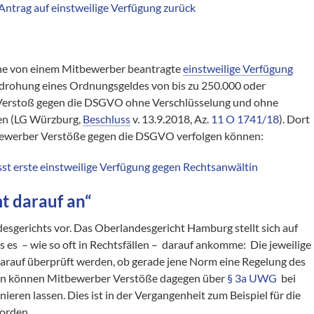
rag auf einstweilige Verfügung zurück
ine von einem Mitbewerber beantragte
einstweilige Verfügung
Androhung eines Ordnungsgeldes von bis zu 250.000 oder
Verstoß gegen die DSGVO ohne Verschlüsselung und ohne
en (LG Würzburg,
Beschluss
v. 13.9.2018, Az.
11 O 1741/18
). Dort
tbewerber Verstöße gegen die DSGVO verfolgen können:
erste einstweilige Verfügung gegen Rechtsanwältin
 darauf an“
desgerichts vor. Das Oberlandesgericht Hamburg stellt sich auf
 es – wie so oft in Rechtsfällen – darauf ankomme: Die jeweilige
arauf überprüft werden, ob gerade jene Norm eine Regelung des
nn können Mitbewerber Verstöße dagegen über
§ 3a UWG
bei
eren lassen. Dies ist in der Vergangenheit zum Beispiel für die
orden.