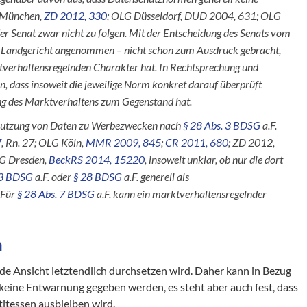
 München,
ZD 2012, 330
; OLG Düsseldorf, DUD 2004, 631; OLG
er Senat zwar nicht zu folgen. Mit der Entscheidung des Senats vom
om Landgericht angenommen – nicht schon zum Ausdruck gebracht,
tverhaltensregelnden Charakter hat. In Rechtsprechung und
, dass insoweit die jeweilige Norm konkret darauf überprüft
ng des Marktverhaltens zum Gegenstand hat.
e Nutzung von Daten zu Werbezwecken nach
§ 28 Abs. 3 BDSG
a.F.
7
, Rn. 27; OLG Köln,
MMR 2009, 845
;
CR 2011, 680
; ZD 2012,
LG Dresden,
BeckRS 2014, 15220
, insoweit unklar, ob nur die dort
 3 BDSG
a.F. oder
§ 28 BDSG
a.F. generell als
 Für
§ 28 Abs. 7 BDSG
a.F. kann ein marktverhaltensregelnder
n
nde Ansicht letztendlich durchsetzen wird. Daher kann in Bezug
ne Entwarnung gegeben werden, es steht aber auch fest, dass
tessen ausbleiben wird.