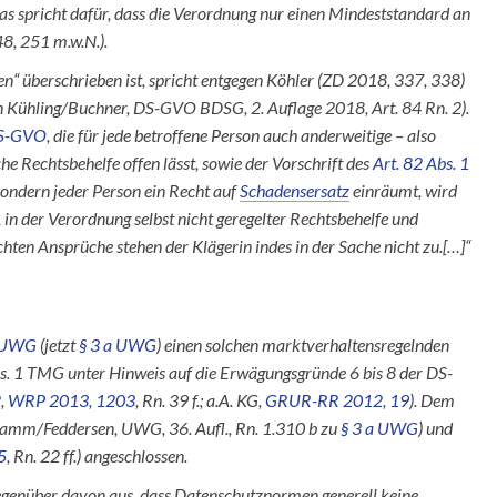
s spricht dafür, dass die Verordnung nur einen Mindeststandard an
8, 251 m.w.N.).
en“ überschrieben ist, spricht entgegen Köhler (ZD 2018, 337, 338)
t in Kühling/Buchner, DS-GVO BDSG, 2. Auflage 2018, Art. 84 Rn. 2).
DS-GVO
, die für jede betroffene Person auch anderweitige – also
che Rechtsbehelfe offen lässt, sowie der Vorschrift des
Art. 82 Abs. 1
 sondern jeder Person ein Recht auf
Schadensersatz
einräumt, wird
in der Verordnung selbst nicht geregelter Rechtsbehelfe und
chten Ansprüche stehen der Klägerin indes in der Sache nicht zu.[…]“
1 UWG
(jetzt
§ 3 a UWG
) einen solchen marktverhaltensregelnden
bs. 1 TMG unter Hinweis auf die Erwägungsgründe 6 bis 8 der DS-
2
,
WRP 2013, 1203
, Rn. 39 f.; a.A. KG,
GRUR-RR 2012, 19
). Dem
rnkamm/Feddersen, UWG, 36. Aufl., Rn. 1.310 b zu
§ 3 a UWG
) und
5
, Rn. 22 ff.) angeschlossen.
egenüber davon aus, dass Datenschutznormen generell keine