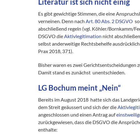
Literatur ist sich nicht einig
Es gibt gewichtige Stimmen, die eine Anspruch
verneinen. Denn nach
Art. 80 Abs. 2 DSGVO
so
abschließend regeln (vgl. Köhler/Bornkamm/F
DSGVO die
Aktivlegitimation
nicht abschließen
selbst anderweitige Rechtsbehelfe ausdrücklich
Prax 2018, 371).
Bisher waren es zwei Gerichtsentscheidungen 
Damit stand es zunächst unentschieden.
LG Bochum meint „Nein“
Bereits im August 2018 hatte sich das Landgeri
dem Streit geäussert und sich der die
Aktivlegit
angeschlossen und einen Antrag auf
einstweili
zurückgewiesen, dass die DSGVO die Ansprüch
enthalte: