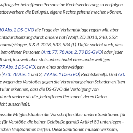
ftrag der betroffenen Person eine Rechtsverletzung zu verfolgen.
ttbewerbern die Befugnis, eigene Rechte geltend machen können,
 80 Abs. 2 DS-GVO
die Frage der Verbandsklage regeln will, aber
chtsdurchsetzung durch andere hat (Wolff, ZD 2018, 248, 252;
mai/Hoppe, K & R 2018, 533, 534 ff.). Dafür spricht auch, dass
betroffener Personen (
Artt. 77
,
78 Abs. 2
,
79 DS-GVO
) oder jeder
elt sind, insoweit aber stets unbeschadet eines anderweitigen
 77 Abs. 1 DS-GVO
) bzw. eines anderweitigen
 (
Artt. 78 Abs. 1
und 2,
79 Abs. 1 DS-GVO
) Rechtsbehelfs. Und
Art.
ie wegen des Verstoßes gegen die Verordnung einen Schaden erlitten
t klar erkennen, dass die DS-GVO die Verfolgung von
urch andere als die „betroffenen Personen“, deren Daten
nicht ausschließt.
dass die Mitgliedstaaten die Vorschriften über andere Sanktionen für
 für Verstöße, die keiner Geldbuße gemäß Artikel 83 unterliegen –
erlichen Maßnahmen treffen. Diese Sanktionen müssen wirksam,