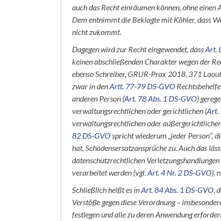
auch das Recht einräumen können, ohne einen Au
Dem entnimmt die Beklagte mit Köhler, dass We
nicht zukommt.
Dagegen wird zur Recht eingewendet, dass
Art.
keinen abschließenden Charakter wegen der Re
ebenso Schreiber, GRUR-Prax 2018, 371 Laoutou
zwar in den
Artt. 77-79 DS-GVO
Rechtsbehelfe 
anderen Person (
Art. 78 Abs. 1 DS-GVO
) gereg
verwaltungsrechtlichen oder gerichtlichen (
Art.
verwaltungsrechtlichen oder außergerichtlichen
82 DS-GVO
spricht wiederum „jeder Person“, d
hat, Schadensersatzansprüche zu. Auch das läss
datenschutzrechtlichen Verletzungshandlungen d
verarbeitet werden (vgl.
Art. 4 Nr. 2 DS-GVO
), 
Schließlich heißt es in
Art. 84 Abs. 1 DS-GVO
, 
Verstöße gegen diese Verordnung – insbesondere
festlegen und alle zu deren Anwendung erford