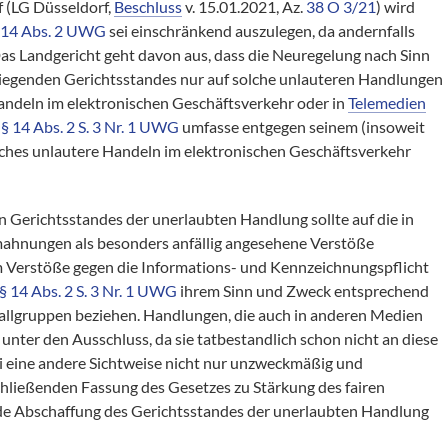
 (LG Düsseldorf,
Beschluss
v. 15.01.2021, Az.
38 O 3/21
) wird
 14 Abs. 2 UWG
sei einschränkend auszulegen, da andernfalls
as Landgericht geht davon aus, dass die Neuregelung nach Sinn
liegenden Gerichtsstandes nur auf solche unlauteren Handlungen
Handeln im elektronischen Geschäftsverkehr oder in
Telemedien
s
§ 14 Abs. 2 S. 3 Nr. 1 UWG
umfasse entgegen seinem (insoweit
liches unlautere Handeln im elektronischen Geschäftsverkehr
 Gerichtsstandes der unerlaubten Handlung sollte auf die in
hnungen als besonders anfällig angesehene Verstöße
em Verstöße gegen die Informations- und Kennzeichnungspflicht
§ 14 Abs. 2 S. 3 Nr. 1 UWG
ihrem Sinn und Zweck entsprechend
Fallgruppen beziehen. Handlungen, die auch in anderen Medien
nter den Ausschluss, da sie tatbestandlich schon nicht an diese
i eine andere Sichtweise nicht nur unzweckmäßig und
schließenden Fassung des Gesetzes zu Stärkung des fairen
de Abschaffung des Gerichtsstandes der unerlaubten Handlung