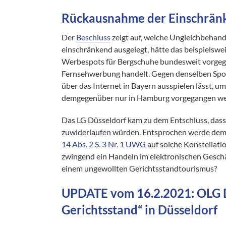
Rückausnahme der Einschränk
Der
Beschluss
zeigt auf, welche Ungleichbehan
einschränkend ausgelegt, hätte das beispielsw
Werbespots für Bergschuhe bundesweit vorgeg
Fernsehwerbung handelt. Gegen denselben Spot
über das Internet in Bayern ausspielen lässt, u
demgegenüber nur in Hamburg vorgegangen we
Das LG Düsseldorf kam zu dem Entschluss, das
zuwiderlaufen würden. Entsprochen werde de
14 Abs. 2 S. 3 Nr. 1 UWG
auf solche Konstellati
zwingend ein Handeln im elektronischen Gesch
einem ungewollten Gerichtsstandtourismus?
UPDATE vom 16.2.2021: OLG Dü
Gerichtsstand“ in Düsseldorf