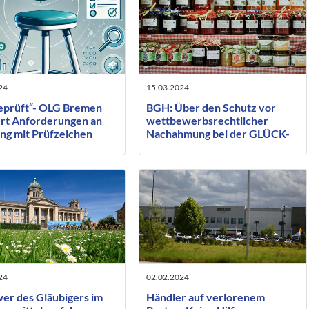
24
15.03.2024
eprüft“- OLG Bremen
BGH: Über den Schutz vor
ert Anforderungen an
wettbewerbsrechtlicher
g mit Prüfzeichen
Nachahmung bei der GLÜCK-
ntsprechenden Angaben
Konfitüre
24
02.02.2024
er des Gläubigers im
Händler auf verlorenem