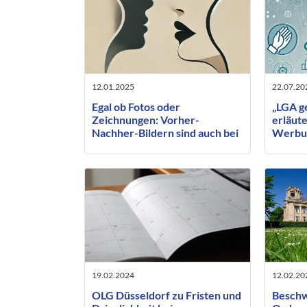
12.01.2025
22.07.20
Egal ob Fotos oder
„LGA g
Zeichnungen: Vorher-
erläut
Nachher-Bildern sind auch bei
Werbun
Lippenunterspritzungen
oder e
unzulässig
19.02.2024
12.02.20
OLG Düsseldorf zu Fristen und
Beschw