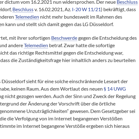
er dictum vom 16.2.2021 nun widersprochen. Der neue
Beschluss
ldorf,
Beschluss
v. 16.02.2021, Az.
I-20 W 11/21
) bekräftigt, dass
anderen
Telemedien
nicht mehr bundesweit im Rahmen des
 kann und stellt sich damit gegen das LG Düsseldorf.
et, mit ihrer sofortigen
Beschwerde
gegen die Entscheidung des
 und andere
Telemedien
betraf. Zwar hatte die sofortige
 nicht das richtige Rechtsmittel gegen die Entscheidung war,
dass die Zuständigkeitsfrage hier inhaltlich anders zu beurteilen
üsseldorf sieht für eine solche einschränkende Leseart der
 habe, keinen Raum. Aus dem Wortlaut des neuen
§ 14 UWG
 nicht gezogen werden. Auch der Sinn und Zweck der Regelung
Hintergrund der Änderung der Vorschrift über die örtliche
ngenommene Unzuträglichkeiten“ gewesen. Dem Gesetzgeber sei
die die Verfolgung von im Internet begangenen Verstößen
stimmte im Internet begangene Verstöße ergeben sich hieraus