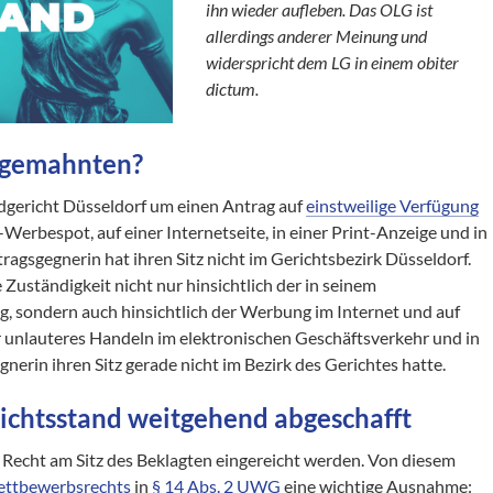
ihn wieder aufleben. Das OLG ist
allerdings anderer Meinung und
widerspricht dem LG in einem obiter
dictum.
Abgemahnten?
ndgericht Düsseldorf um einen Antrag auf
einstweilige Verfügung
V-Werbespot, auf einer Internetseite, in einer Print-Anzeige und in
gsgegnerin hat ihren Sitz nicht im Gerichtsbezirk Düsseldorf.
Zuständigkeit nicht nur hinsichtlich der in seinem
g, sondern auch hinsichtlich der Werbung im Internet und auf
r unlauteres Handeln im elektronischen Geschäftsverkehr und in
nerin ihren Sitz gerade nicht im Bezirk des Gerichtes hatte.
ichtsstand weitgehend abgeschafft
Recht am Sitz des Beklagten eingereicht werden. Von diesem
ttbewerbsrechts
in
§ 14 Abs. 2 UWG
eine wichtige Ausnahme: