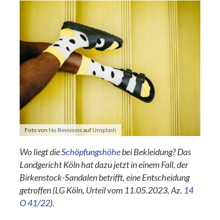
Foto von
No Revisions
auf
Unsplash
Wo liegt die
Schöpfungshöhe
bei Bekleidung? Das
Landgericht Köln hat dazu jetzt in einem Fall, der
Birkenstock-Sandalen betrifft, eine Entscheidung
getroffen (LG Köln, Urteil vom 11.05.2023, Az.
14
O 41/22
).