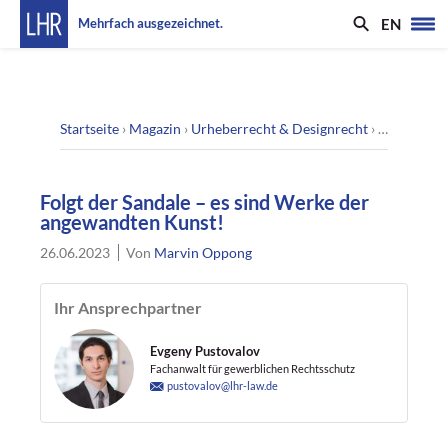
EN
Mehrfach ausgezeichnet.
Startseite
›
Magazin
›
Urheberrecht & Designrecht
›
Folgt der 
Folgt der Sandale – es sind Werke der
angewandten Kunst!
26.06.2023
Von
Marvin Oppong
Ihr Ansprechpartner
Evgeny Pustovalov
Fachanwalt für gewerblichen Rechtsschutz
pustovalov@lhr-law.de