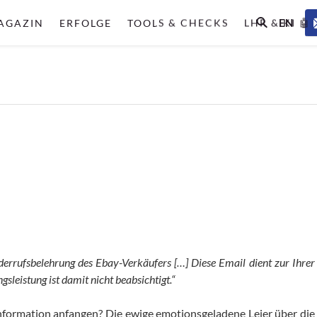
EN
AGAZIN
ERFOLGE
TOOLS & CHECKS
LHR & KI 🤖
iderrufsbelehrung des Ebay-Verkäufers […] Diese Email dient zur Ihrer
leistung ist damit nicht beabsichtigt.“
r Information anfangen? Die ewige emotionsgeladene Leier über die