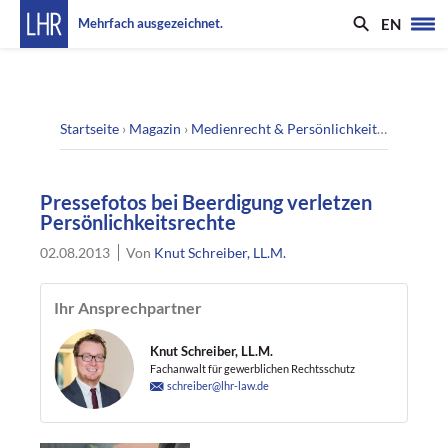
EN
Mehrfach ausgezeichnet.
Startseite
›
Magazin
›
Medienrecht & Persönlichkeitsrecht
›
Pre
Pressefotos bei Beerdigung verletzen
Persönlichkeitsrechte
02.08.2013
Von
Knut Schreiber, LL.M.
Ihr Ansprechpartner
Knut Schreiber, LL.M.
Fachanwalt für gewerblichen Rechtsschutz
schreiber@lhr-law.de