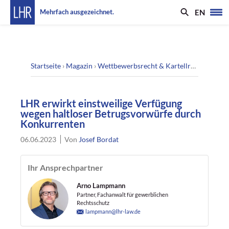
EN
Mehrfach ausgezeichnet.
Startseite
›
Magazin
›
Wettbewerbsrecht & Kartellrecht
›
LHR e
LHR erwirkt einstweilige Verfügung
wegen haltloser Betrugsvorwürfe durch
Konkurrenten
06.06.2023
Von
Josef Bordat
Ihr Ansprechpartner
Arno Lampmann
Partner, Fachanwalt für gewerblichen
Rechtsschutz
lampmann@lhr-law.de