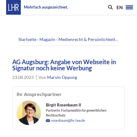
EN
Mehrfach ausgezeichnet.
Startseite
›
Magazin
›
Medienrecht & Persönlichkeitsrecht
›
AG 
AG Augsburg: Angabe von Webseite in
Signatur noch keine Werbung
23.08.2023
Von
Marvin Oppong
Ihr Ansprechpartner
Birgit Rosenbaum II
Partnerin, Fachanwältin für gewerblichen
Rechtsschutz
rosenbaum@lhr-law.de