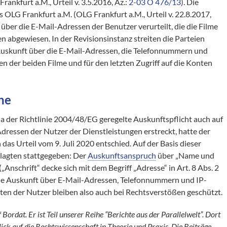
rankfurt a.M., Urteil v. 3.5.2016, Az.:
2-03 O 476/13
). Die
s OLG Frankfurt a.M. (OLG Frankfurt a.M., Urteil v. 22.8.2017,
 über die E-Mail-Adressen der Benutzer verurteilt, die die Filme
n abgewiesen. In der Revisionsinstanz streiten die Parteien
 Auskunft über die E-Mail-Adressen, die Telefonnummern und
en der beiden Filme und für den letzten Zugriff auf die Konten
ne
t. a der Richtlinie 2004/48/EG geregelte Auskunftspflicht auch auf
ressen der Nutzer der Dienstleistungen erstreckt, hatte der
as Urteil vom 9. Juli 2020 entschied. Auf der Basis dieser
lagten stattgegeben: Der
Auskunftsanspruch
über „Name und
(„Anschrift“ decke sich mit dem Begriff „Adresse“ in Art. 8 Abs. 2
 die Auskunft über E-Mail-Adressen, Telefonnummern und IP-
ten der Nutzer bleiben also auch bei Rechtsverstößen geschützt.
ordat. Er ist Teil unserer Reihe “Berichte aus der Parallelwelt”. Dort
ck auf die Rechtswissenschaft in Theorie und Praxis. Die Beiträge