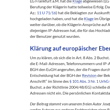
LG Frankfurt a.M. hat die
Klage
abgewiesen (LG F
Berufung der Klägerin hatte teilweise Erfolg. Da
Az.:
11 U 71/16
) hat die Beklagten zur Auskunft
hochgeladen haben, und hat die
Klage
im Übrige
weiter darüber, ob die Klägerin Ansprüche auf
diejenigen IP-Adressen hat, die für das Hochlad
der Benutzer genutzt wurden.
Klärung auf europäischer Ebe
Um zu klären, ob sich die in Art. 8 Abs. 2 Buchs
die E-Mail-Adressen, Telefonnummern und IP-Ad
BGH den EuGH angerufen, der die Fragen durch d
Entscheidung hat der BGH der
Revision
der Bek
Anschrift“ im Sinne des
§ 101 Abs. 3 Nr. 1 UrhG
Buchst. a der Richtlinie 2004/48/EG) schließe
Adressen nicht ein. Die persönlichen Kontaktda
Der Beitrag stammt von unserem freien Autor Josef B
werfen Autoren aus anderen Fachbereichen einen Bli