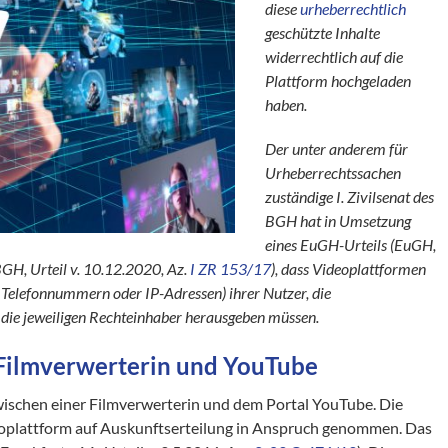
diese
urheberrechtlich
geschützte Inhalte
widerrechtlich auf die
Plattform hochgeladen
haben.
Der unter anderem für
Urheberrechtssachen
zuständige I. Zivilsenat des
BGH hat in Umsetzung
eines EuGH-Urteils (EuGH,
BGH, Urteil v. 10.12.2020, Az.
I ZR 153/17
), dass Videoplattformen
Telefonnummern oder IP-Adressen) ihrer Nutzer, die
 die jeweiligen Rechteinhaber herausgeben müssen.
 Filmverwerterin und YouTube
wischen einer Filmverwerterin und dem Portal YouTube. Die
eoplattform auf Auskunftserteilung in Anspruch genommen. Das