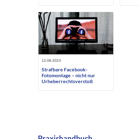
beauft
Künstl
12.08.2023
Strafbare Facebook-
Fotomontage – nicht nur
Urheberrechtsverstoß
sondern auch noch Verwenden
von Kennzeichen
verfassungswidriger
Organisationen
Praxishandbuch