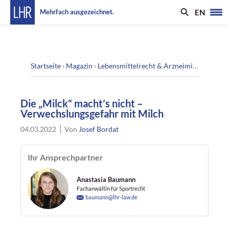
EN
Mehrfach ausgezeichnet.
Startseite
›
Magazin
›
Lebensmittelrecht & Arzneimittelrecht
›
D
Die „Milck“ macht’s nicht –
Verwechslungsgefahr mit Milch
04.03.2022
Von
Josef Bordat
Ihr Ansprechpartner
Anastasia Baumann
Fachanwältin für Sportrecht
baumann@lhr-law.de