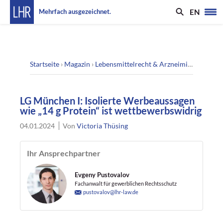
EN
Mehrfach ausgezeichnet.
Startseite
›
Magazin
›
Lebensmittelrecht & Arzneimittelrecht
›
L
LG München I: Isolierte Werbeaussagen
wie „14 g Protein“ ist wettbewerbswidrig
04.01.2024
Von
Victoria Thüsing
Ihr Ansprechpartner
Evgeny Pustovalov
Fachanwalt für gewerblichen Rechtsschutz
pustovalov@lhr-law.de