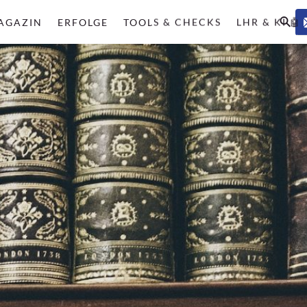
AGAZIN
ERFOLGE
TOOLS & CHECKS
LHR & KI 🤖