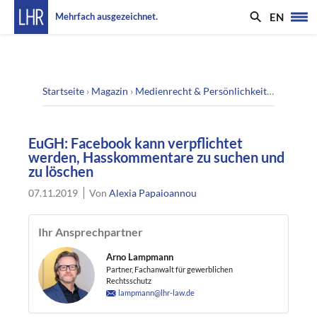
EN
Mehrfach ausgezeichnet.
Startseite
›
Magazin
›
Medienrecht & Persönlichkeitsrecht
›
EuG
EuGH: Facebook kann verpflichtet
werden, Hasskommentare zu suchen und
zu löschen
07.11.2019
Von
Alexia Papaioannou
Ihr Ansprechpartner
Arno Lampmann
Partner, Fachanwalt für gewerblichen
Rechtsschutz
lampmann@lhr-law.de