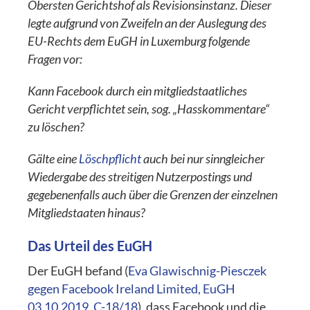
Obersten Gerichtshof als Revisionsinstanz. Dieser
legte aufgrund von Zweifeln an der Auslegung des
EU-Rechts dem EuGH in Luxemburg folgende
Fragen vor:
Kann Facebook durch ein mitgliedstaatliches
Gericht verpflichtet sein, sog. „Hasskommentare“
zu löschen?
Gälte eine
Löschpflicht
auch bei nur sinngleicher
Wiedergabe des streitigen Nutzerpostings und
gegebenenfalls auch über die Grenzen der einzelnen
Mitgliedstaaten hinaus?
Das Urteil des EuGH
Der EuGH befand (
Eva Glawischnig-Piesczek
gegen Facebook Ireland Limited, EuGH
03.10.2019, C-18/18
), dass Facebook und die