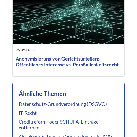
06.09.2023
Anonymisierung von Gerichtsurteilen:
Öffentliches Interesse vs. Persönlichkeitsrecht
Ähnliche Themen
Datenschutz-Grundverordnung (DSGVO)
IT-Recht
Creditreform- oder SCHUFA-Einträge
entfernen
Aktivlegitimation von Verbänden nach UWG