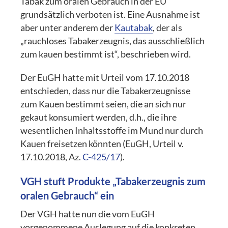
Tabak zum oralen Gebrauch in der EU
grundsätzlich verboten ist. Eine Ausnahme ist
aber unter anderem der
Kautabak
, der als
„rauchloses Tabakerzeugnis, das ausschließlich
zum kauen bestimmt ist“, beschrieben wird.
Der EuGH hatte mit Urteil vom 17.10.2018
entschieden, dass nur die Tabakerzeugnisse
zum Kauen bestimmt seien, die an sich nur
gekaut konsumiert werden, d.h., die ihre
wesentlichen Inhaltsstoffe im Mund nur durch
Kauen freisetzen könnten (EuGH, Urteil v.
17.10.2018, Az.
C-425/17
).
VGH stuft Produkte „Tabakerzeugnis zum
oralen Gebrauch“ ein
Der VGH hatte nun die vom EuGH
vorgenommene Auslegung auf die konkreten