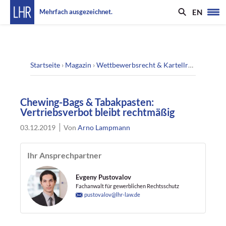
EN
Mehrfach ausgezeichnet.
Startseite
›
Magazin
›
Wettbewerbsrecht & Kartellrecht
›
Chewi
Chewing-Bags & Tabakpasten:
Vertriebsverbot bleibt rechtmäßig
03.12.2019
Von
Arno Lampmann
Ihr Ansprechpartner
Evgeny Pustovalov
Fachanwalt für gewerblichen Rechtsschutz
pustovalov@lhr-law.de