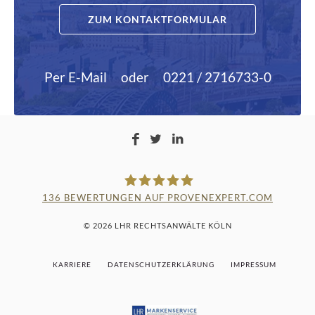
ZUM KONTAKTFORMULAR
Per E-Mail
oder
0221 / 2716733-0
136
BEWERTUNGEN AUF PROVENEXPERT.COM
LAMPMANN, HABERKAMM &
© 2026 LHR RECHTSANWÄLTE KÖLN
ROSENBAUM
KARRIERE
DATENSCHUTZERKLÄRUNG
IMPRESSUM