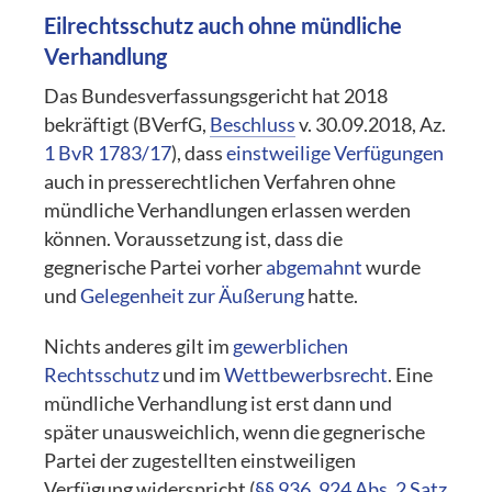
Eilrechtsschutz auch ohne mündliche
Verhandlung
Das Bundesverfassungsgericht hat 2018
bekräftigt (BVerfG,
Beschluss
v. 30.09.2018, Az.
1 BvR 1783/17
), dass
einstweilige Verfügungen
auch in presserechtlichen Verfahren ohne
mündliche Verhandlungen erlassen werden
können. Voraussetzung ist, dass die
gegnerische Partei vorher
abgemahnt
wurde
und
Gelegenheit zur Äußerung
hatte.
Nichts anderes gilt im
gewerblichen
Rechtsschutz
und im
Wettbewerbsrecht
. Eine
mündliche Verhandlung ist erst dann und
später unausweichlich, wenn die gegnerische
Partei der zugestellten einstweiligen
Verfügung widerspricht (
§§ 936
,
924 Abs. 2 Satz