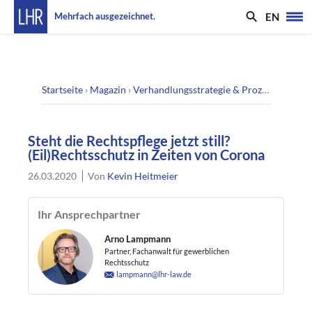
EN
Mehrfach ausgezeichnet.
Startseite
›
Magazin
›
Verhandlungsstrategie & Prozesstaktik
›
S
Steht die Rechtspflege jetzt still?
(Eil)Rechtsschutz in Zeiten von Corona
26.03.2020
Von
Kevin Heitmeier
Ihr Ansprechpartner
Arno Lampmann
Partner, Fachanwalt für gewerblichen
Rechtsschutz
lampmann@lhr-law.de