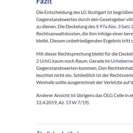
Fazit
Die Entscheidung des LG Stuttgart ist begrüßen
Gegenstandswertes durch den Gesetzgeber völli
zu dienen. Die Deckelung des
§ 97a Abs. 3 Satz
Rechtsanwaltskosten, die ihm infolge einer bere
bleibt. Diesem unbefriedigenden Ergebnis tritt 
Mit dieser Rechtsprechung bleibt für die Dec
2 UrhG
kaum noch Raum. Gerade im
Urheberre
Gegenstandswerten kommen. Den Rechteinhabe
leuchtet nicht ein. Schließlich ist der Rechtsv
Weshalb sollte ausgerechnet der Verletzte auf 
Anderer Ansicht ist übrigens das OLG Celle in 
12.4.2019, Az.
13 W 7/19
).