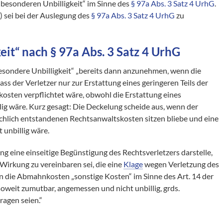
„besonderen Unbilligkeit“ im Sinne des
§ 97a Abs. 3 Satz 4 UrhG
.
 sei bei der Auslegung des
§ 97a Abs. 3 Satz 4 UrhG
zu
keit“ nach
§ 97a Abs. 3 Satz 4 UrhG
besondere Unbilligkeit“ „bereits dann anzunehmen, wenn die
s der Verletzer nur zur Erstattung eines geringeren Teils der
osten verpflichtet wäre, obwohl die Erstattung eines
lig wäre. Kurz gesagt: Die Deckelung scheide aus, wenn der
ächlich entstandenen Rechtsanwaltskosten sitzen bliebe und eine
unbillig wäre.
ng eine einseitige Begünstigung des Rechtsverletzers darstelle,
Wirkung zu vereinbaren sei, die eine
Klage
wegen Verletzung des
en die Abmahnkosten „sonstige Kosten“ im Sinne des Art. 14 der
soweit zumutbar, angemessen und nicht unbillig, grds.
ragen seien.“