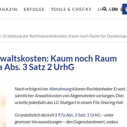
EN
AGAZIN
ERFOLGE
TOOLS & CHECKS
LHR & KI 🤖
t
›
Erstattung der Rechtsanwaltskosten: Kaum noch Raum für Deckelung n
nwaltskosten: Kaum noch Raum
a Abs. 3 Satz 2 UrhG
Nach erfolgreicher
Abmahnung
können Rechteinhaber Ersatz
sämtlicher Anwaltskosten von Abgemahnten verlangen. Dies
urteilte jedenfalls das LG Stuttgart in einem File-Sharing-Fall.
Grundsätzlich deckelt
§ 97a Abs. 3 Satz 1 UrhG
– unter
gewissen Voraussetzungen – den Gegenstandswert, sodass