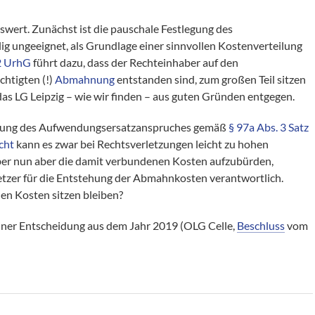
swert. Zunächst ist die pauschale Festlegung des
g ungeeignet, als Grundlage einer sinnvollen Kostenverteilung
 2 UrhG
führt dazu, dass der Rechteinhaber auf den
chtigten (!)
Abmahnung
entstanden sind, zum großen Teil sitzen
das LG Leipzig – wie wir finden – aus guten Gründen entgegen.
kelung des Aufwendungsersatzanspruches gemäß
§ 97a Abs. 3 Satz
cht
kann es zwar bei Rechtsverletzungen leicht zu hohen
r nun aber die damit verbundenen Kosten aufzubürden,
erletzer für die Entstehung der Abmahnkosten verantwortlich.
den Kosten sitzen bleiben?
einer Entscheidung aus dem Jahr 2019 (OLG Celle,
Beschluss
vom