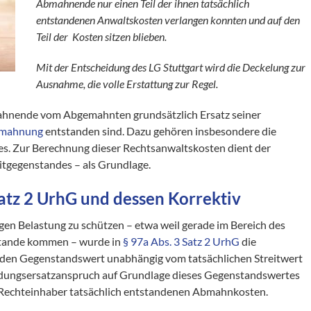
Abmahnende nur einen Teil der ihnen tatsächlich
entstandenen Anwaltskosten verlangen konnten und auf den
Teil der Kosten sitzen blieben.
Mit der Entscheidung des LG Stuttgart wird die Deckelung zur
Ausnahme, die volle Erstattung zur Regel.
hnende vom Abgemahnten grundsätzlich Ersatz seiner
mahnung
entstanden sind. Dazu gehören insbesondere die
es. Zur Berechnung dieser Rechtsanwaltskosten dient der
itgegenstandes – als Grundlage.
Satz 2 UrhG
und dessen Korrektiv
igen Belastung zu schützen – etwa weil gerade im Bereich des
stande kommen – wurde in
§ 97a Abs. 3 Satz 2 UrhG
die
 den Gegenstandswert unabhängig vom tatsächlichen Streitwert
endungsersatzanspruch auf Grundlage dieses Gegenstandswertes
m Rechteinhaber tatsächlich entstandenen Abmahnkosten.