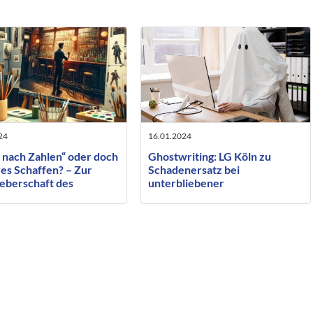
24
16.01.2024
 nach Zahlen“ oder doch
Ghostwriting: LG Köln zu
es Schaffen? – Zur
Schadenersatz bei
eberschaft des
unterbliebener
ragten ausführenden
Urhebernennung
ers