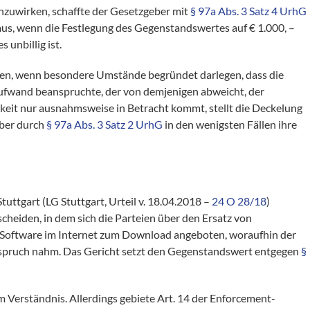
zuwirken, schaffte der Gesetzgeber mit
§ 97a Abs. 3 Satz 4 UrhG
aus, wenn die Festlegung des Gegenstandswertes auf € 1.000, –
unbillig ist.
hmen, wenn besondere Umstände begründet darlegen, dass die
fwand beanspruchte, der von demjenigen abweicht, der
gkeit nur ausnahmsweise in Betracht kommt, stellt die Deckelung
aber durch
§ 97a Abs. 3 Satz 2 UrhG
in den wenigsten Fällen ihre
uttgart (LG Stuttgart, Urteil v. 18.04.2018 –
24 O 28/18
)
scheiden, in dem sich die Parteien über den Ersatz von
t Software im Internet zum Download angeboten, woraufhin der
Anspruch nahm. Das Gericht setzt den Gegenstandswert entgegen
§
m Verständnis. Allerdings gebiete Art. 14 der Enforcement-