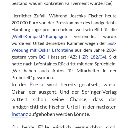
bestand, was im konkreten Fall verneint wurde. (zie)
Herrlicher Zufall: Während Joschka Fischer heute
200.000 Euro von der Presskammer des Landgerichts
Hamburg zugesprochen bekam, weil sein Bild für die
„Welt-Kompakt“-Kampagne
verfremdet wurde,
wurde ein Urteil derselben Kammer wegen der
Sixt-
Webung mit Oskar Lafontaine
aus dem Jahre 2004
gestern vom
BGH
kassiert (AZ:
I ZR 182/04
). Sixt
hatte nach Lafontaines Rücktritt mit dem Sprüchlein:
„Wir haben auch Autos für Mitarbeiter in der
Probezeit“ geworben.
In der
Presse
wird bereits gerätselt, wieso
Oskar leer ausgeht. Und der Springer-Verlag
wittert schon seine Chance, dass das
landgerichtliche Fischer-Urteil in der nächsten
Instanz
aufgehoben werden könnte.
Ob beide Fälle wirklich vergleichbar sind,