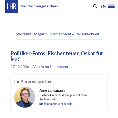
EN
Mehrfach ausgezeichnet.
Startseite
›
Magazin
›
Medienrecht & Persönlichkeitsrecht
›
Pol
Politiker-Fotos: Fischer teuer, Oskar für
lau?
27.10.2006
Von
Arno Lampmann
Ihr Ansprechpartner
Arno Lampmann
Partner, Fachanwalt für gewerblichen
Rechtsschutz
lampmann@lhr-law.de