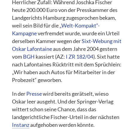
Herrlicher Zufall: Während Joschka Fischer
heute 200.000 Euro von der Presskammer des
Landgerichts Hamburg zugesprochen bekam,
weil sein Bild für die
„Welt-Kompakt“-
Kampagne
verfremdet wurde, wurde ein Urteil
derselben Kammer wegen der
Sixt-Webung mit
Oskar Lafontaine
aus dem Jahre 2004 gestern
vom
BGH
kassiert (AZ:
I ZR 182/04
). Sixt hatte
nach Lafontaines Rücktritt mit dem Sprüchlein:
„Wir haben auch Autos für Mitarbeiter in der
Probezeit“ geworben.
In der
Presse
wird bereits gerätselt, wieso
Oskar leer ausgeht. Und der Springer-Verlag
wittert schon seine Chance, dass das
landgerichtliche Fischer-Urteil in der nächsten
Instanz
aufgehoben werden könnte.