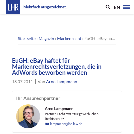
EN
Mehrfach ausgezeichnet.
Startseite
›
Magazin
›
Markenrecht
›
EuGH: eBay haftet für Markenrechtsverletzungen, die in AdWords beworben werden
EuGH: eBay haftet für
Markenrechtsverletzungen, die in
AdWords beworben werden
18.07.2011
Von
Arno Lampmann
Ihr Ansprechpartner
Arno Lampmann
Partner, Fachanwalt für gewerblichen
Rechtsschutz
lampmann@lhr-law.de