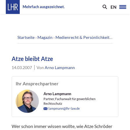
EN
Mehrfach ausgezeichnet.
Startseite
›
Magazin
›
Medienrecht & Persönlichkeitsrecht
›
Atz
Atze bleibt Atze
14.03.2007
Von
Arno Lampmann
Ihr Ansprechpartner
Arno Lampmann
Partner, Fachanwalt für gewerblichen
Rechtsschutz
lampmann@lhr-law.de
Wer schon immer wissen wollte, wie Atze Schröder