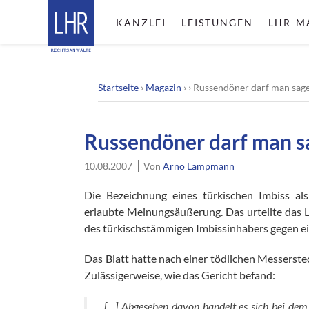
KANZLEI
LEISTUNGEN
LHR-M
Startseite
›
Magazin
› ›
Russendöner darf man sag
Russendöner darf man 
10.08.2007
Von
Arno Lampmann
Die Bezeichnung eines türkischen Imbiss al
erlaubte Meinungsäußerung. Das urteilte das 
des türkischstämmigen Imbissinhabers gegen ei
Das Blatt hatte nach einer tödlichen Messerste
Zulässigerweise, wie das Gericht befand:
„[…] Abgesehen davon handelt es sich bei dem 