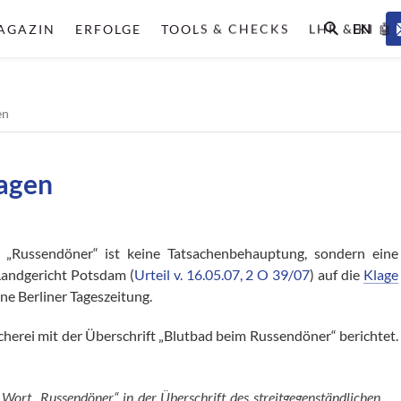
EN
AGAZIN
ERFOLGE
TOOLS & CHECKS
LHR & KI 🤖
en
sagen
s „Russendöner“ ist keine Tatsachenbehauptung, sondern eine
Landgericht Potsdam (
Urteil v. 16.05.07, 2 O 39/07
) auf die
Klage
ne Berliner Tageszeitung.
cherei mit der Überschrift „Blutbad beim Russendöner“ berichtet.
Wort „Russendöner“ in der Überschrift des streitgegenständlichen