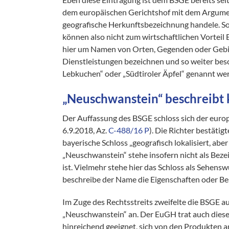
dem europäischen Gerichtshof mit dem Argumen
geografische Herkunftsbezeichnung handele. So
können also nicht zum wirtschaftlichen Vorteil 
hier um Namen von Orten, Gegenden oder Gebie
Dienstleistungen bezeichnen und so weiter bes
Lebkuchen“ oder „Südtiroler Äpfel“ genannt we
„Neuschwanstein“ beschreibt 
Der Auffassung des BSGE schloss sich der europ
6.9.2018, Az.
C-488/16 P
). Die Richter bestäti
bayerische Schloss „geografisch lokalisiert, abe
„Neuschwanstein“ stehe insofern nicht als Beze
ist. Vielmehr stehe hier das Schloss als Sehen
beschreibe der Name die Eigenschaften oder Be
Im Zuge des Rechtsstreits zweifelte die BSGE 
„Neuschwanstein“ an. Der EuGH trat auch diesem
hinreichend geeignet, sich von den Produkten