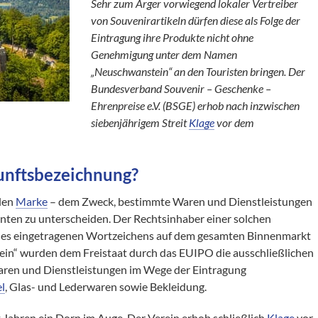
Sehr zum Ärger vorwiegend lokaler Vertreiber
von Souvenirartikeln dürfen diese als Folge der
Eintragung ihre Produkte nicht ohne
Genehmigung unter dem Namen
„Neuschwanstein“ an den Touristen bringen. Der
Bundesverband Souvenir – Geschenke –
Ehrenpreise e.V. (BSGE) erhob nach inzwischen
siebenjährigem Streit
Klage
vor dem
unftsbezeichnung?
alen
Marke
– dem Zweck, bestimmte Waren und Dienstleistungen
ten zu unterscheiden. Der Rechtsinhaber einer solchen
 des eingetragenen Wortzeichens auf dem gesamten Binnenmarkt
ein“ wurden dem Freistaat durch das EUIPO die ausschließlichen
aren und Dienstleistungen im Wege der Eintragung
l
, Glas- und Lederwaren sowie Bekleidung.
t Jahren ein Dorn im Auge. Der Verein erhob schließlich
Klage
vor