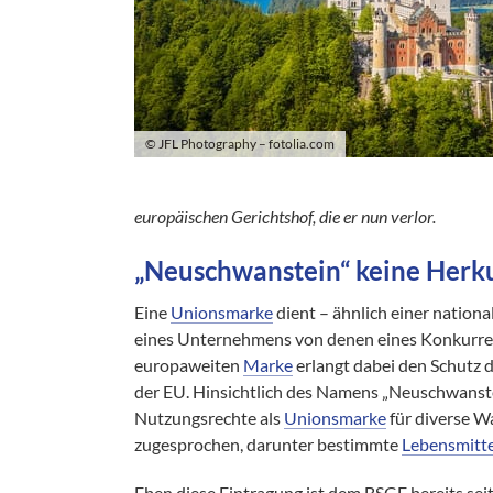
© JFL Photography – fotolia.com
europäischen Gerichtshof, die er nun verlor.
„Neuschwanstein“ keine Herk
Eine
Unionsmarke
dient – ähnlich einer nation
eines Unternehmens von denen eines Konkurren
europaweiten
Marke
erlangt dabei den Schutz
der EU. Hinsichtlich des Namens „Neuschwanst
Nutzungsrechte als
Unionsmarke
für diverse W
zugesprochen, darunter bestimmte
Lebensmitte
Eben diese Eintragung ist dem BSGE bereits sei