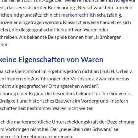
t, dass es sich bei der Bezeichnung „Neuschwanstein“ um eine
lche sind grundsätzlich nicht
markenrechtlich
schutzfähig,
Einzelner eingetragen werden. Klassischerweise handelt es sich
ten, die die geografische Herkunft von Waren oder
chreiben. Als bekannte Beispiele können hier „Nürnberger
rden.
keine Eigenschaften von Waren
äische Gerichtshof im Ergebnis jedoch nicht an (EuGH, Urteil v.
gten insofern die Ausführungen der Vorinstanz. Zwar könne das
r nicht als geografischer Ort angesehen werden“.
ichnung einer Region, die besonders bekannt für ihre Souvenirs
swürdigkeit und historisches Bauwerk im Vordergrund. Insofern
schaffenheit bestimmter Waren nicht weiter.
auch die markenrechtliche Unterscheidungskraft der Bezeichnung
 Vorbringen nicht bei. Der „neue Stein des Schwans“ sei
 anderer Unternehmen abzugrenzen.