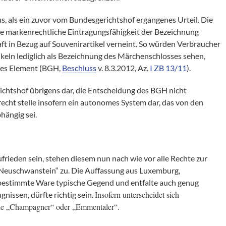
s, als ein zuvor vom Bundesgerichtshof ergangenes Urteil. Die
die markenrechtliche Eintragungsfähigkeit der Bezeichnung
 in Bezug auf Souvenirartikel verneint. So würden Verbraucher
ln lediglich als Bezeichnung des Märchenschlosses sehen,
ndes Element (BGH,
Beschluss
v. 8.3.2012, Az.
I ZB 13/11
).
ichtshof übrigens dar, die Entscheidung des BGH nicht
cht stelle insofern ein autonomes System dar, das von den
ängig sei.
frieden sein, stehen diesem nun nach wie vor alle Rechte zur
„Neuschwanstein“ zu. Die Auffassung aus Luxemburg,
 bestimmte Ware typische Gegend und entfalte auch genug
Insofern unterscheidet sich
issen, dürfte richtig sein.
ie „Champagner“ oder „Emmentaler“.