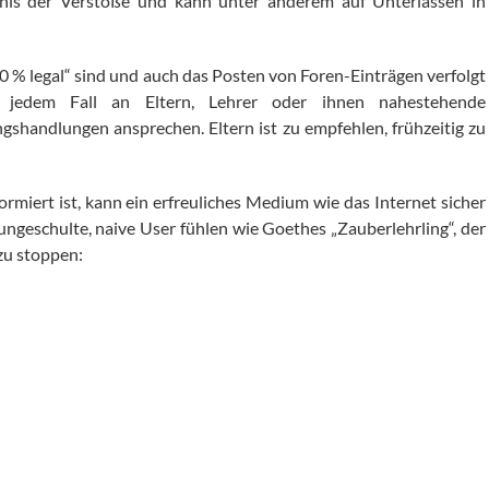
ntnis der Verstöße und kann unter anderem auf Unterlassen in
100 % legal“ sind und auch das Posten von Foren-Einträgen verfolgt
 jedem Fall an Eltern, Lehrer oder ihnen nahestehende
shandlungen ansprechen. Eltern ist zu empfehlen, frühzeitig zu
ormiert ist, kann ein erfreuliches Medium wie das Internet sicher
 ungeschulte, naive User fühlen wie Goethes „Zauberlehrling“, der
zu stoppen: