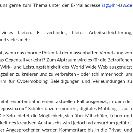
n uns gerne zum Thema unter der E-Mailadresse
isg@lhr-law.de
ieles bieten: Es verbindet, bietet Arbeitserleichterung,
nd vieles mehr.
ht, wenn das enorme Potential der massenhaften Vernetzung von
das Gegenteil verkehrt? Zum Alptraum wird es für die Betroffenen
 Wirk- und Leistungsfähigkeit des World Wide Web ausgenutzt
agzeilen zu kreieren und zu verbreiten – oder schlimmer noch, um
orm für Cybermobbing, Beleidigungen und Verleumdungen zu
fahrenpotential in einem aktuellen Fall ausgereizt, in dem der
regossip.com“ Schüler dazu ermuntert, digitales Mobbing – auch
e Seite bietet die Möglichkeit, sich über Mitschüler, Lehrer und
keit des kreativen Austauschs wird jedoch ad absurdum geführt.
der Angesprochenen werden Kommentare bis in die Privat- und