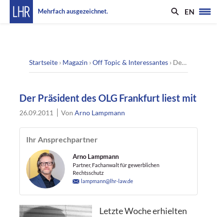
EN
Mehrfach ausgezeichnet.
Startseite
›
Magazin
›
Off Topic & Interessantes
›
Der Präsident des OLG Frankfurt liest mit
Der Präsident des OLG Frankfurt liest mit
26.09.2011
Von
Arno Lampmann
Ihr Ansprechpartner
Arno Lampmann
Partner, Fachanwalt für gewerblichen
Rechtsschutz
lampmann@lhr-law.de
Letzte Woche erhielten