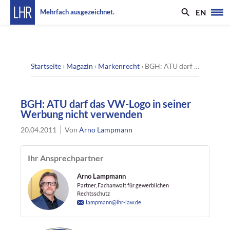
EN
Mehrfach ausgezeichnet.
Startseite
›
Magazin
›
Markenrecht
›
BGH: ATU darf das VW-Logo in seiner Werbung nicht verwenden
BGH: ATU darf das VW-Logo in seiner
Werbung nicht verwenden
20.04.2011
Von
Arno Lampmann
Ihr Ansprechpartner
Arno Lampmann
Partner, Fachanwalt für gewerblichen
Rechtsschutz
lampmann@lhr-law.de