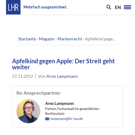
EN
Mehrfach ausgezeichnet.
Startseite
›
Magazin
›
Markenrecht
›
Apfelkind gegen Apple: Der Streit geht weiter
Apfelkind gegen Apple: Der Streit geht
weiter
27.11.2012
Von
Arno Lampmann
Ihr Ansprechpartner
Arno Lampmann
Partner, Fachanwalt für gewerblichen
Rechtsschutz
lampmann@lhr-law.de