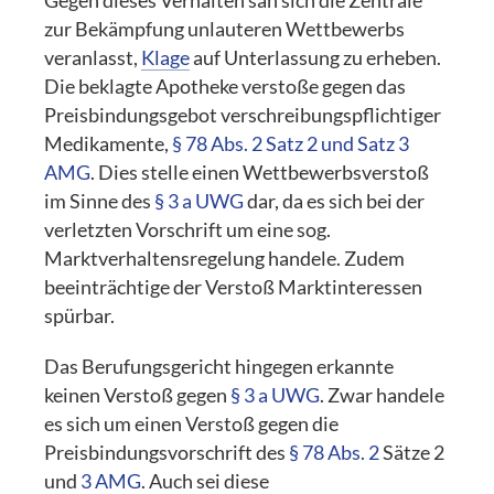
Gegen dieses Verhalten sah sich die Zentrale
zur Bekämpfung unlauteren Wettbewerbs
veranlasst,
Klage
auf Unterlassung zu erheben.
Die beklagte Apotheke verstoße gegen das
Preisbindungsgebot verschreibungspflichtiger
Medikamente,
§ 78 Abs. 2 Satz 2 und Satz 3
AMG
. Dies stelle einen Wettbewerbsverstoß
im Sinne des
§ 3 a UWG
dar, da es sich bei der
verletzten Vorschrift um eine sog.
Marktverhaltensregelung handele. Zudem
beeinträchtige der Verstoß Marktinteressen
spürbar.
Das Berufungsgericht hingegen erkannte
keinen Verstoß gegen
§ 3 a UWG
. Zwar handele
es sich um einen Verstoß gegen die
Preisbindungsvorschrift des
§ 78 Abs. 2
Sätze 2
und
3 AMG
. Auch sei diese