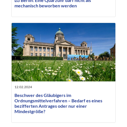
LG Berlin: Eine Quarzuhr darf nicht als
mechanisch beworben werden
12.02.2024
Beschwer des Gläubigers im
Ordnungsmittelverfahren – Bedarf es eines
bezifferten Antrages oder nur einer
Mindestgröße?