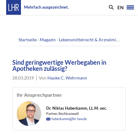
EN
Mehrfach ausgezeichnet.
Startseite
›
Magazin
›
Lebensmittelrecht & Arzneimittelrecht
›
S
Sind geringwertige Werbegaben in
Apotheken zulässig?
28.03.2019
Von
Hauke C. Wehrmann
Ihr Ansprechpartner
Dr. Niklas Haberkamm, LL.M. oec.
Partner, Rechtsanwalt
haberkamm@lhr-law.de