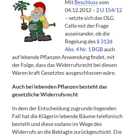
Mit
Beschluss
vom
04.12.2012 –
2 U 154/12
– setzte sich das OLG
Celle mit der Frage
auseinander, ob die
Regelung des
§ 312d
Abs. 4 Nr. 1 BGB
auch
auf lebende Pflanzen Anwendung findet, mit
der Folge, dass das Widerrufsrecht bei diesen
Waren kraft Gesetztes ausgeschlossen wäre.
Auch bei lebenden Pflanzen besteht das
gesetzliche Widerrufsrecht
In dem der Entscheidung zugrunde liegenden
Fall hat die Klägerin lebende Bäume telefonisch
bestellt und diese sodann im Wege des
Widerrufs an die Beklagte zurückgeschickt. Die