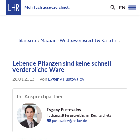
EN
Mehrfach ausgezeichnet.
Startseite
›
Magazin
›
Wettbewerbsrecht & Kartellrecht
›
Leben
Lebende Pflanzen sind keine schnell
verderbliche Ware
28.01.2013
Von
Evgeny Pustovalov
Ihr Ansprechpartner
Evgeny Pustovalov
Fachanwalt für gewerblichen Rechtsschutz
pustovalov@lhr-law.de