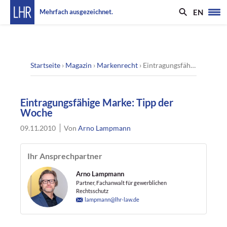
EN
Mehrfach ausgezeichnet.
Startseite
›
Magazin
›
Markenrecht
›
Eintragungsfähige Marke: Tipp der Woche
Eintragungsfähige Marke: Tipp der
Woche
09.11.2010
Von
Arno Lampmann
Ihr Ansprechpartner
Arno Lampmann
Partner, Fachanwalt für gewerblichen
Rechtsschutz
lampmann@lhr-law.de