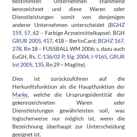
bestimmten Unternehmen stammend
kennzeichnet und diese Waren oder
Dienstleistungen somit von denjenigen
anderer Unternehmen unterscheidet (
BGHZ
159, 57
, 62 – Farbige Arzneimittelkapsel; BGH
GRUR 2005, 417
, 418 – BerlinCard;
BGHZ 167,
278
, Rn 18 – FUSSBALL WM 2006; s. dazu auch
EuGH, Rs.
C-136/02 P
,
Slg. 2004, I-9165
,
GRUR
Int 2005, 135
, Rn 29 – Maglite).
Dies ist zurückzuführen auf die
Herkunftsfunktion als die Hauptfunktion der
Marke
, welche die Ursprungsidentität der
gekennzeichneten Waren oder
Dienstleistungen gewährleisten soll, was
logischerweise nur möglich ist, wenn die
Bezeichnung überhaupt zur Unterscheidung
geeignet ist.