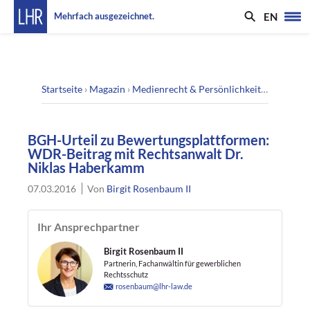
EN
Mehrfach ausgezeichnet.
Startseite
›
Magazin
›
Medienrecht & Persönlichkeitsrecht
›
BGH
BGH-Urteil zu Bewertungsplattformen:
WDR-Beitrag mit Rechtsanwalt Dr.
Niklas Haberkamm
07.03.2016
Von
Birgit Rosenbaum II
Ihr Ansprechpartner
Birgit Rosenbaum II
Partnerin, Fachanwältin für gewerblichen
Rechtsschutz
rosenbaum@lhr-law.de