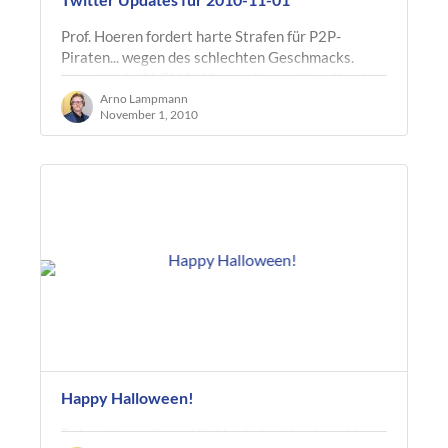
Prof. Hoeren fordert harte Strafen für P2P-
Piraten... wegen des schlechten Geschmacks.
http://bit.ly/9hCfA2 Wir werden uns bemühen! #
Bin neu bei Twitter. Nochmal: Hoeren…
Arno Lampmann
November 1, 2010
Happy Halloween!
Bei welchem dieser Kürbise habe ich mir wohl