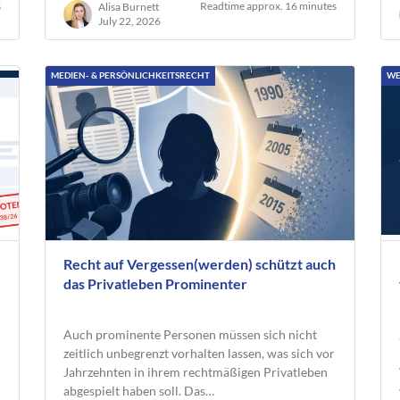
s
Readtime approx. 16 minutes
Alisa Burnett
July 22, 2026
MEDIEN- & PERSÖNLICHKEITSRECHT
WE
Recht auf Vergessen(werden) schützt auch
das Privatleben Prominenter
Auch prominente Personen müssen sich nicht
zeitlich unbegrenzt vorhalten lassen, was sich vor
Jahrzehnten in ihrem rechtmäßigen Privatleben
abgespielt haben soll. Das…