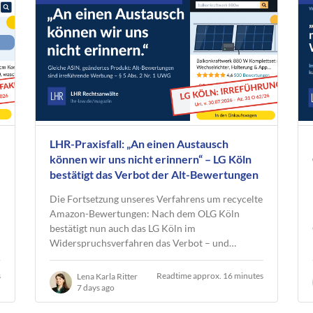
LHR-Praxisfall: „An einen Austausch
können wir uns nicht erinnern“ – LG Köln
bestätigt das Verbot der Alt-Bewertungen
unter recycelter ASIN
Die Fortsetzung unseres Verfahrens um recycelte
Amazon-Bewertungen: Nach dem OLG Köln
bestätigt nun auch das LG Köln im
Widerspruchsverfahren das Verbot – und…
s
Readtime approx. 16 minutes
Lena Karla Ritter
7 days ago