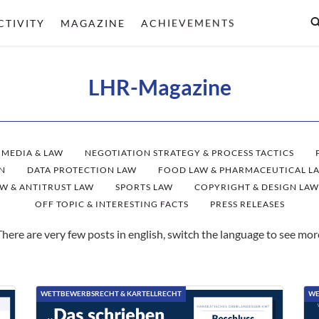
CTIVITY
MAGAZINE
ACHIEVEMENTS
LHR-Magazine
 MEDIA & LAW
NEGOTIATION STRATEGY & PROCESS TACTICS
N
DATA PROTECTION LAW
FOOD LAW & PHARMACEUTICAL L
W & ANTITRUST LAW
SPORTS LAW
COPYRIGHT & DESIGN LAW
OFF TOPIC & INTERESTING FACTS
PRESS RELEASES
There are very few posts in english, switch the language to see mor
WETTBEWERBSRECHT & KARTELLRECHT
WE