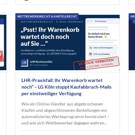
WETTBEWERBSRECHT & KARTELLRECHT
ME
LHR-Praxisfall: Ihr Warenkorb wartet
noch” – LG Köln stoppt Kaufabbruch-Mails
per einstweiliger Verfügung
Wie ein Online-Händler aus abgebrochenen
Käufen und abgeschlossenen Bestellungen ein
automatisiertes Werbeprogramm konstruiert –
und wie sich Wettbewerber dagegen wehren…