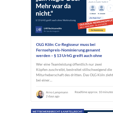
OLG Köln: Co-Regisseur muss bei
Fernsehpreis-Nominierung genannt
werden – § 13 UrhG greift auch ohne
Werknutzung
Wer eine Teamleistung öffentlich nur zwei
Köpfen zuschreibt, bestreitet stillschweigend die
Miturheberschaft des dritten. Das OLG Köln zieh
bei einer…
Readtime approx. 10 minute
Arno Lampmann
2 days ago
WETTBEWERBSRECHT & KARTELLRECHT