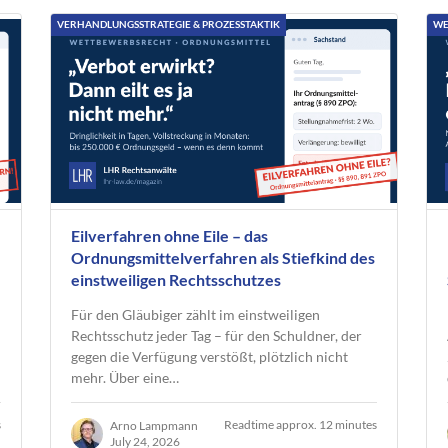
VERHANDLUNGSSTRATEGIE & PROZESSTAKTIK
WE
Eilverfahren ohne Eile – das
Ordnungsmittelverfahren als Stiefkind des
einstweiligen Rechtsschutzes
d
Für den Gläubiger zählt im einstweiligen
Rechtsschutz jeder Tag – für den Schuldner, der
gegen die Verfügung verstößt, plötzlich nicht
mehr. Über eine…
s
Readtime approx. 12 minutes
Arno Lampmann
July 24, 2026