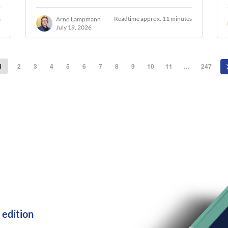
s
Readtime approx. 11 minutes
Arno Lampmann
July 19, 2026
1
2
3
4
5
6
7
8
9
10
11
…
247
 edition