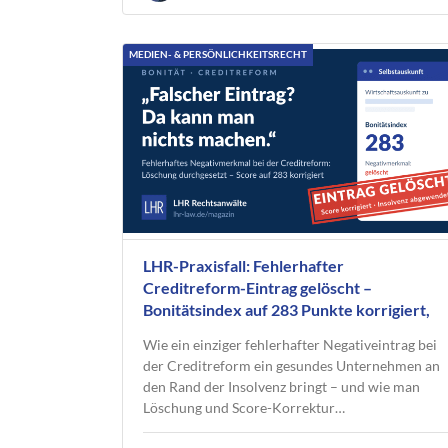
MEDIEN- & PERSÖNLICHKEITSRECHT
LHR-Praxisfall: Fehlerhafter
Creditreform-Eintrag gelöscht –
Bonitätsindex auf 283 Punkte korrigiert,
Insolvenz abgewendet
Wie ein einziger fehlerhafter Negativeintrag bei
der Creditreform ein gesundes Unternehmen an
den Rand der Insolvenz bringt – und wie man
Löschung und Score-Korrektur…