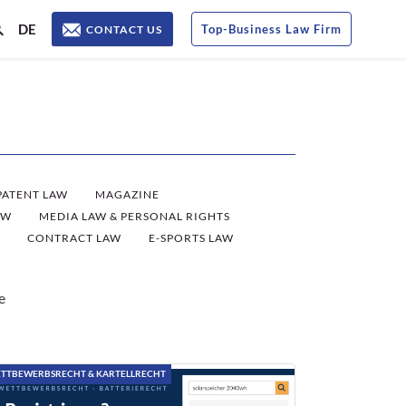
DE
Top
-
Business Law Firm
CONTACT US
PATENT LAW
MAGAZINE
AW
MEDIA LAW & PERSONAL RIGHTS
CONTRACT LAW
E-SPORTS LAW
e
TTBEWERBSRECHT & KARTELLRECHT