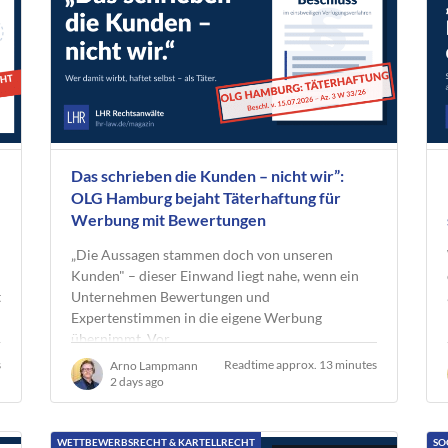
Das schrieben die Kunden – nicht wir”:
OLG Hamburg bejaht Täterhaftung für
Werbung mit Bewertungen
„Die Aussagen stammen doch von unseren
Kunden" – dieser Einwand liegt nahe, wenn ein
t
Unternehmen Bewertungen und
Expertenstimmen in die eigene Werbung
übernimmt. Vor…
s
Readtime approx. 13 minutes
Arno Lampmann
2 days ago
WETTBEWERBSRECHT & KARTELLRECHT
SO