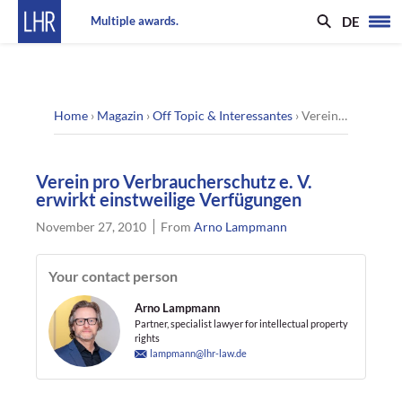
DE
Multiple awards.
Home
›
Magazin
›
Off Topic & Interessantes
›
Verein pro Verbraucherschutz e. V. erwirkt einstweilige Verfügungen
Verein pro Verbraucherschutz e. V.
erwirkt einstweilige Verfügungen
November 27, 2010
From
Arno Lampmann
Your contact person
Arno Lampmann
Partner, specialist lawyer for intellectual property
rights
lampmann@lhr-law.de