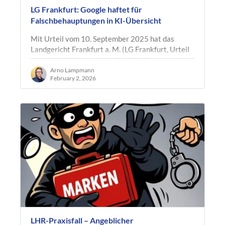
LG Frankfurt: Google haftet für
Falschbehauptungen in KI-Übersicht
Mit Urteil vom 10. September 2025 hat das
Landgericht Frankfurt a. M. (LG Frankfurt, Urteil
vom 10.9.2025 , Az. 2-06 O 271/25) erstmals zur
rechtlichen Einordnung von…
Arno Lampmann
February 2, 2026
LHR-Praxisfall – Angeblicher