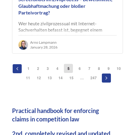
Glaubhaftmachung oder bloßer
Parteivortrag?
Wer heute zivilprozessual mit Internet-
Sachverhalten befasst ist, begegnet einem
„Beleg“ mit besonderer Regelmäßigkeit: dem
Screenshot. Ob Wettbewerbsverstöße,…
Arno Lampmann
January 28, 2026
1
2
3
4
5
6
7
8
9
10
11
12
13
14
15
…
247
Practical handbook for enforcing
claims in competition law
2nd, completely revised and updated