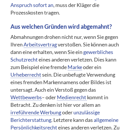
Anspruch sofort an
, muss der Kläger die
Prozesskosten tragen.
Aus welchen Gründen wird abgemahnt?
Abmahnungen drohen nicht nur, wenn Sie gegen
Ihren
Arbeitsvertrag
verstoßen. Sie können auch
dann eine erhalten, wenn Sie ein
gewerbliches
Schutzrecht
eines anderen verletzen. Dies kann
zum Beispiel eine fremde
Marke
oder ein
Urheberrecht
sein. Die unbefugte Verwendung
eines fremden Markennamens oder Bildes ist
untersagt. Auch ein Verstoß gegen das
Wettbewerbs
– oder
Medienrecht
kommt in
Betracht. Zu denken ist hier vor allem an
irreführende Werbung
oder
unzulässige
Berichterstattung
. Letztere kann das
allgemeine
Persönlichkeitsrecht
eines anderen verletzen. Zu