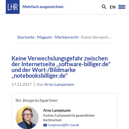
EN
Mehrfach ausgezeichnet.
Startseite
›
Magazin
›
Markenrecht
›
Keine Verwechslungsgefahr zwischen der Internetseite „software-billiger.de“ und der Wort-/Bildmarke „notebooksbilliger.de“
Keine Verwechslungsgefahr zwischen
der Internetseite „software-billiger.de“
und der Wort-/Bildmarke
„notebooksbilliger.de“
17.11.2017
Von
Arno Lampmann
Ihr Ansprechpartner
Arno Lampmann
Partner, Fachanwalt für gewerblichen
Rechtsschutz
lampmann@lhr-law.de